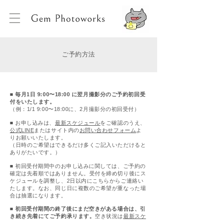
ご予約方法
■
毎月1日 9:00〜18:00 に翌月撮影分のご予約初回受
付をいたします。
（例：1/1 9:00〜18:00に、2月撮影分の初回受付）
■
お申し込みは、
最新スケジュール
をご確認のうえ、
公式
LIN
E
またはサイト内の
お問い合わせフォーム
よ
りお願いいたします。
（日時のご希望はできるだけ多くご記入いただけると
ありがたいです。）
■
初回受付期間中のお申し込みに関しては、
ご予約の
確定は先着順ではありません。受付を締め切り後にス
ケジュールを調整し、2日以内にこちらからご連絡い
たします。なお、同じ日に複数のご希望が重なった場
合は抽選になります。
■
初回受付期間の終了後にまだ空きがある場合は、引
き続き先着にてご予約承ります。
空き状況は
最新スケ